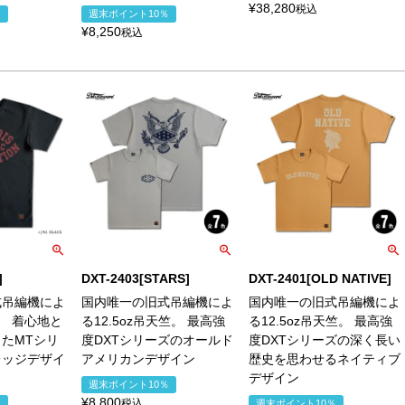
¥
38,280
税込
％
週末ポイント10％
¥
8,250
税込
]
DXT-2403[STARS]
DXT-2401[OLD NATIVE]
式吊編機によ
国内唯一の旧式吊編機によ
国内唯一の旧式吊編機によ
竺。 着心地と
る12.5oz吊天竺。 最高強
る12.5oz吊天竺。 最高強
たMTシリ
度DXTシリーズのオールド
度DXTシリーズの深く長い
レッジデザイ
アメリカンデザイン
歴史を思わせるネイティブ
デザイン
週末ポイント10％
¥
8,800
税込
％
週末ポイント10％