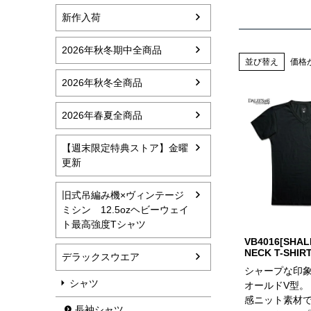
新作入荷
2026年秋冬期中全商品
並び替え
価格
2026年秋冬全商品
2026年春夏全商品
【週末限定特典ストア】金曜
更新
旧式吊編み機×ヴィンテージ
ミシン 12.5ozヘビーウェイ
ト最高強度Tシャツ
VB4016[SHA
NECK T-SHIRT
デラックスウエア
シャープな印
シャツ
オールドV型。
感ニット素材
長袖シャツ