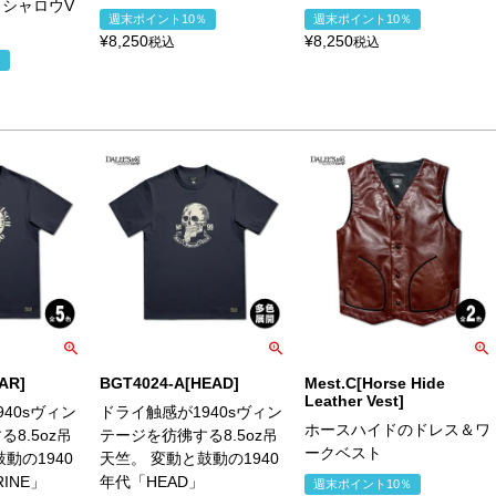
シャロウV
週末ポイント10％
週末ポイント10％
¥
8,250
¥
8,250
税込
税込
％
AR]
BGT4024-A[HEAD]
Mest.C[Horse Hide
Leather Vest]
40sヴィン
ドライ触感が1940sヴィン
ホースハイドのドレス＆ワ
8.5oz吊
テージを彷彿する8.5oz吊
ークベスト
動の1940
天竺。 変動と鼓動の1940
RINE」
年代「HEAD」
週末ポイント10％