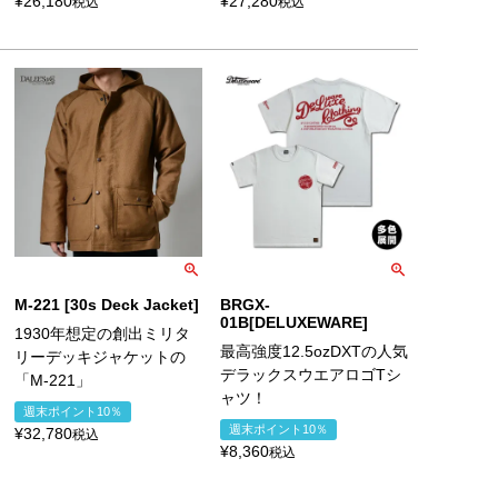
¥
26,180
¥
27,280
税込
税込
M-221 [30s Deck Jacket]
BRGX-
01B[DELUXEWARE]
1930年想定の創出ミリタ
最高強度12.5ozDXTの人気
リーデッキジャケットの
デラックスウエアロゴTシ
「M-221」
ャツ！
週末ポイント10％
週末ポイント10％
¥
32,780
税込
¥
8,360
税込