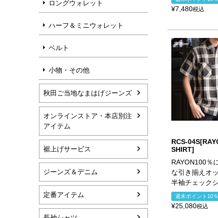
ロングウォレット
¥
7,480
税込
ハーフ＆ミニウォレット
ベルト
小物・その他
秋田ご当地なまはげジーンズ
オンラインストア・本店別注
アイテム
RCS-04S[RAY
裾上げサービス
SHIRT]
RAYON100
ジーンズ＆デニム
な引き揃えオ
半袖チェック
定番アイテム
週末ポイント10
¥
25,080
税込
長袖シャツ