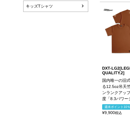
キッズTシャツ
DXT-LG2[LEG
QUALITY.2]
国内唯一の旧
る12.5oz吊
ンランクアッ
度「8.3パワ
週末ポイント10
¥
9,900
税込