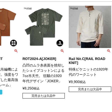
IT
ROT2024-A[JOKER]
Rail Nit.C[RAIL ROAD
KNIT]
凸凹のムラ糸表面を焼却し
式吊編機によ
特殊ピケニットの1920年
たシェイプコットンによる
天竺。強度をワ
代のワークニット
7oz吊天竺。 狂騒の1920
プした最高強
年代デザイン「JOKER」
¥
9,900
税込
ーシーム」
¥
8,250
税込
完売または欠品中
％
完売または欠品中