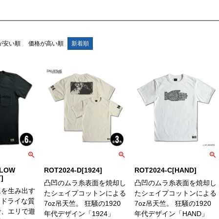
が安い順
価格が高い順
新着順
LLOW
ROT2024-D[1924]
ROT2024-C[HAND]
]
凸凹のムラ糸表面を焼却し
凸凹のムラ糸表面を焼却し
象を生み出す
たシェイプコットンによる
たシェイプコットンによる
 ドライな質
7oz吊天竺。 狂騒の1920
7oz吊天竺。 狂騒の1920
で、エリで遊
年代デザイン「1924」
年代デザイン「HAND」