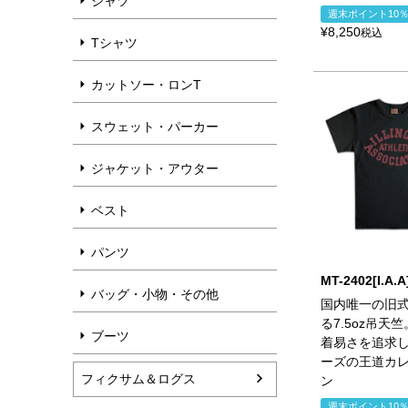
シャツ
週末ポイント10
¥
8,250
税込
Tシャツ
カットソー・ロンT
スウェット・パーカー
ジャケット・アウター
ベスト
パンツ
MT-2402[I.A.A
バッグ・小物・その他
国内唯一の旧
る7.5oz吊天
ブーツ
着易さを追求し
ーズの王道カ
フィクサム＆ログス
ン
週末ポイント10