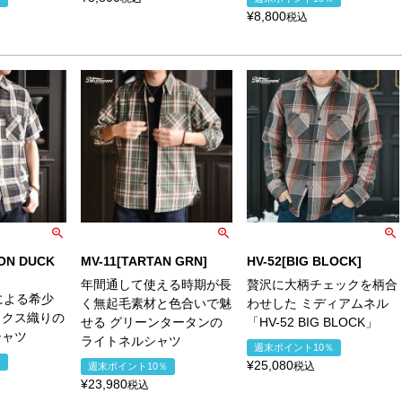
¥
8,800
税込
ON DUCK
MV-11[TARTAN GRN]
HV-52[BIG BLOCK]
年間通して使える時期が長
贅沢に大柄チェックを柄合
％による希少
く無起毛素材と色合いで魅
わせした ミディアムネル
ックス織りの
せる グリーンタータンの
「HV-52 BIG BLOCK」
シャツ
ライトネルシャツ
週末ポイント10％
％
¥
25,080
税込
週末ポイント10％
¥
23,980
税込