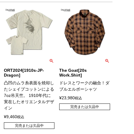
ORT2024[1910s-JP-
The Goat[20s
Dragon]
Work.Shirt]
凸凹のムラ糸表面を焼却し
ドレスとワークの融合！ダ
たシェイプコットンによる
ブルエルボーシャツ
7oz吊天竺。 1910年代に
¥
23,980
税込
実在したオリエンタルデザ
完売または欠品中
イン
¥
9,460
税込
完売または欠品中