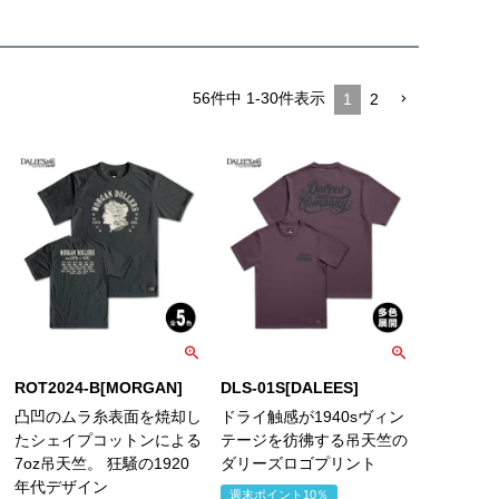
56
件中
1
-
30
件表示
1
2
ROT2024-B[MORGAN]
DLS-01S[DALEES]
凸凹のムラ糸表面を焼却し
ドライ触感が1940sヴィン
たシェイプコットンによる
テージを彷彿する吊天竺の
7oz吊天竺。 狂騒の1920
ダリーズロゴプリント
年代デザイン
週末ポイント10％