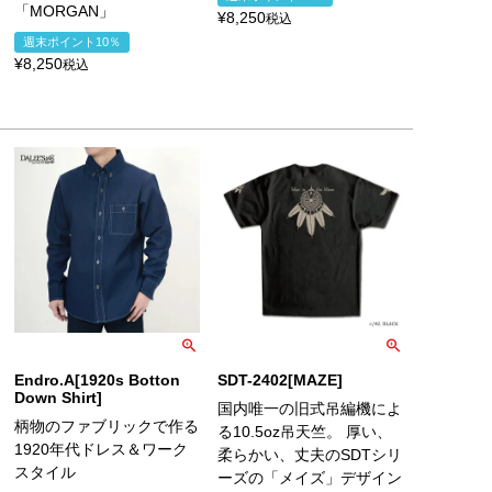
「MORGAN」
¥
8,250
税込
週末ポイント10％
¥
8,250
税込
Endro.A[1920s Botton
SDT-2402[MAZE]
Down Shirt]
国内唯一の旧式吊編機によ
柄物のファブリックで作る
る10.5oz吊天竺。 厚い、
1920年代ドレス＆ワーク
柔らかい、丈夫のSDTシリ
スタイル
ーズの「メイズ」デザイン