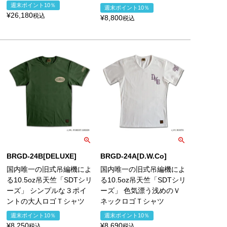
週末ポイント10％
週末ポイント10％
¥
26,180
税込
¥
8,800
税込
BRGD-24B[DELUXE]
BRGD-24A[D.W.Co]
国内唯一の旧式吊編機によ
国内唯一の旧式吊編機によ
る10.5oz吊天竺「SDTシリ
る10.5oz吊天竺「SDTシリ
ーズ」 シンプルな３ポイ
ーズ」 色気漂う浅めのＶ
ントの大人ロゴＴシャツ
ネックロゴＴシャツ
週末ポイント10％
週末ポイント10％
¥
8,250
¥
8,690
税込
税込