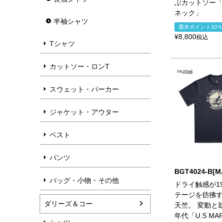
ぶカットソー「
ネック」
半袖シャツ
週末ポイント10
¥
8,800
税込
Tシャツ
カットソー・ロンT
スウェット・パーカー
ジャケット・アウター
ベスト
パンツ
BGT4024-B[M
バッグ・小物・その他
ドライ触感が19
テージを彷彿する
ダリーズ＆コー
天竺。 変動と鼓
年代「U.S MA