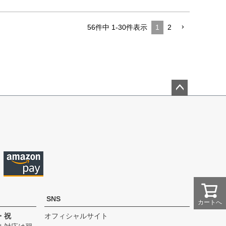
56
件中
1
-
30
件表示
1
2
ペー
ジト
ップ
へ
SNS
カートへ
・祝
オフィシャルサイト