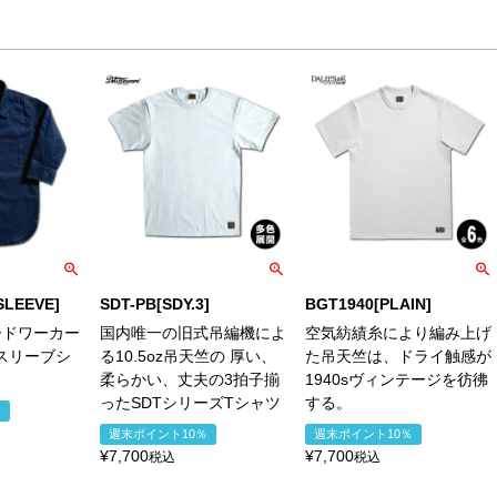
 SLEEVE]
SDT-PB[SDY.3]
BGT1940[PLAIN]
ードワーカー
国内唯一の旧式吊編機によ
空気紡績糸により編み上げ
5スリーブシ
る10.5oz吊天竺の 厚い、
た吊天竺は、ドライ触感が
柔らかい、丈夫の3拍子揃
1940sヴィンテージを彷彿
ったSDTシリーズTシャツ
する。
％
週末ポイント10％
週末ポイント10％
¥
7,700
¥
7,700
税込
税込