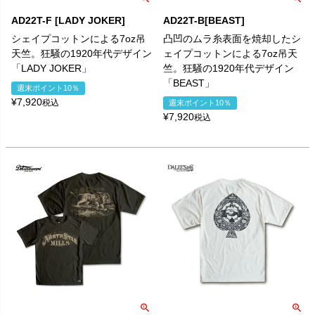
AD22T-F [LADY JOKER]
AD22T-B[BEAST]
シェイプコットンによる7oz吊
凸凹のムラ糸表面を焼却したシ
天竺。狂騒の1920年代デザイン
ェイプコットンによる7oz吊天
「LADY JOKER」
竺。狂騒の1920年代デザイン
「BEAST」
週末ポイント10％
¥
7,920
税込
週末ポイント10％
¥
7,920
税込