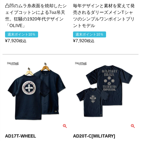
凸凹のムラ糸表面を焼却したシ
毎年デザインと素材を変えて発
ェイプコットンによる7oz吊天
売されるダリーズメインTシャ
竺。狂騒の1920年代デザイン
ツのシンプルワンポイントプリ
「OLIVE」
ントモデル
週末ポイント10％
週末ポイント10％
¥
7,920
¥
7,920
税込
税込
AD17T-WHEEL
AD20T-C[MILITARY]