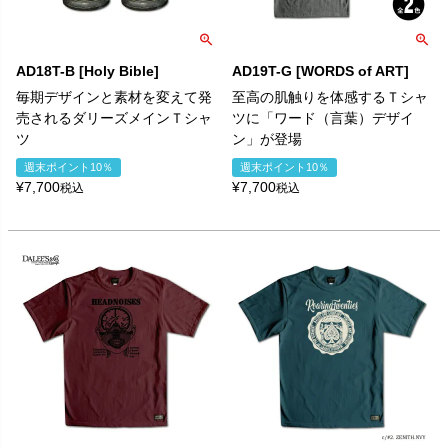
AD18T-B [Holy Bible]
AD19T-G [WORDS of ART]
毎期デザインと素材を変えて発
至高の肌触りを体感するＴシャ
売されるダリーズメインＴシャ
ツに「ワード（言葉）デザイ
ツ
ン」が登場
週末ポイント10％
週末ポイント10％
¥
7,700
¥
7,700
税込
税込