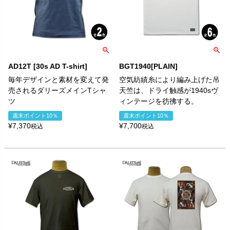
AD12T [30s AD T-shirt]
BGT1940[PLAIN]
毎年デザインと素材を変えて発
空気紡績糸により編み上げた吊
売されるダリーズメインTシャ
天竺は、ドライ触感が1940sヴ
ツ
ィンテージを彷彿する。
週末ポイント10％
週末ポイント10％
¥
7,370
¥
7,700
税込
税込