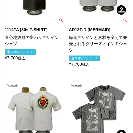
1114TA [30s T-SHIRT]
AD18T-D [MERMAID]
着心地抜群の変わりデザインT
毎期デザインと素材を変えて発
シャツ
売されるダリーズメインＴシャ
ツ
週末ポイント10％
¥
7,700
税込
週末ポイント10％
¥
7,700
税込