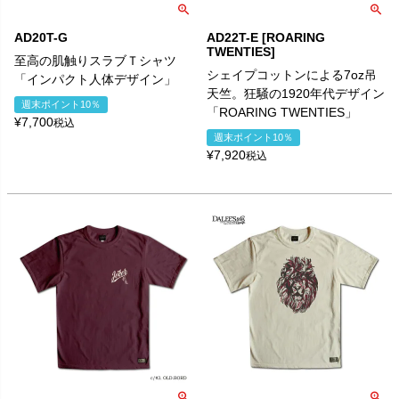
AD20T-G
AD22T-E [ROARING
TWENTIES]
至高の肌触りスラブＴシャツ
シェイプコットンによる7oz吊
「インパクト人体デザイン」
天竺。狂騒の1920年代デザイン
週末ポイント10％
「ROARING TWENTIES」
¥
7,700
税込
週末ポイント10％
¥
7,920
税込