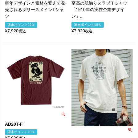
毎年デザインと素材を変えて発
至高の肌触りスラブＴシャツ
売されるダリーズメインTシャ
「1910年の実在企業デザイ
ツ
ン」。
週末ポイント10％
週末ポイント10％
¥
7,920
¥
7,920
税込
税込
AD20T-F
週末ポイント10％
¥
7,920