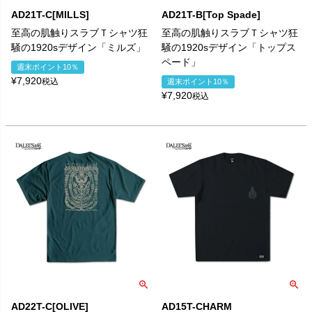
AD21T-C[MILLS]
AD21T-B[Top Spade]
至高の肌触りスラブＴシャツ狂
至高の肌触りスラブＴシャツ狂
騒の1920sデザイン「ミルズ」
騒の1920sデザイン「トップス
ペード」
週末ポイント10％
¥
7,920
税込
週末ポイント10％
¥
7,920
税込
AD22T-C[OLIVE]
AD15T-CHARM