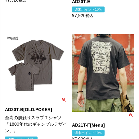
税込
AD20T-E
週末ポイント10％
¥
7,920
税込
AD20T-B[OLD.POKER]
至高の肌触りスラブＴシャツ
「1800年代のギャンブルデザイ
AD21T-F[Menu]
ン」。
週末ポイント10％
¥
7,920