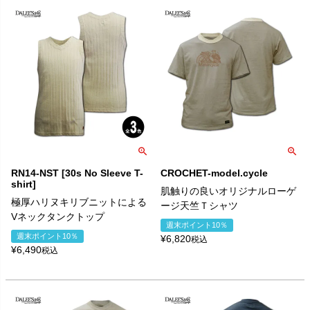
RN14-NST [30s No Sleeve T-
CROCHET-model.cycle
shirt]
肌触りの良いオリジナルローゲ
極厚ハリヌキリブニットによる
ージ天竺Ｔシャツ
Vネックタンクトップ
週末ポイント10％
週末ポイント10％
¥
6,820
税込
¥
6,490
税込