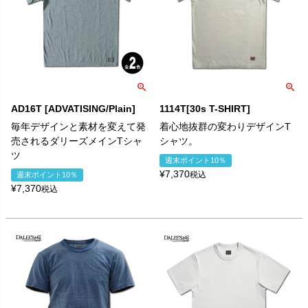
AD16T [ADVATISING/Plain]
1114T[30s T-SHIRT]
毎年デザインと素材を変えて発
着心地抜群の変わりデザインT
売されるダリーズメインTシャ
シャツ。
ツ
週末ポイント10％
¥
7,370
税込
週末ポイント10％
¥
7,370
税込