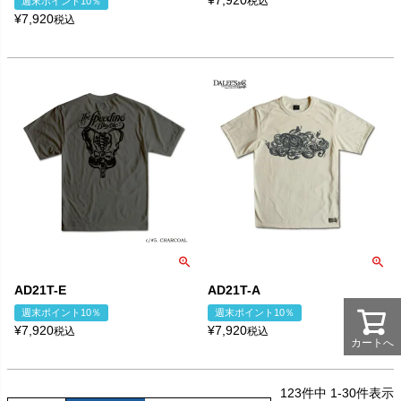
税込
週末ポイント10％
¥
7,920
税込
AD21T-E
AD21T-A
週末ポイント10％
週末ポイント10％
¥
7,920
¥
7,920
税込
税込
カートへ
123
件中
1
-
30
件表示