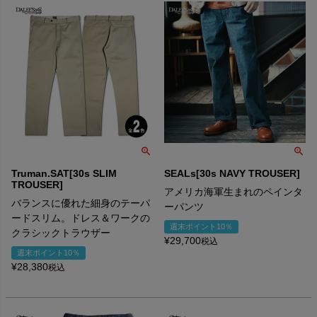
Truman.SAT[30s SLIM
SEALs[30s NAVY TROUSER]
TROUSER]
アメリカ海軍生まれのペインタ
バランスに優れた細身のテーパ
ーパンツ
ードスリム。ドレス＆ワークの
週末ポイント10％
クラシックトラウザー
¥
29,700
税込
週末ポイント10％
¥
28,380
税込