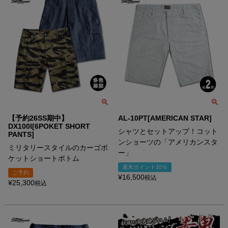
【予約26SS期中】
AL-10PT[AMERICAN STAR]
DX100I[6POKET SHORT
シャツとセットアップ！コット
PANTS]
ンショーツの「アメリカンスタ
ミリタリースタイルのカーゴポ
ー」
ケットショートボトム
週末ポイント10％
ご予約
¥
16,500
税込
¥
25,300
税込