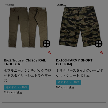
Big2.Trouser.CN[20s RAIL
DX100H[ARMY SHORT
TROUSER]
BOTTOM]
ダブルニーとシンチバックで魅
ミリタリースタイルのカーゴポ
せるスタイリッシュトラウザー
ケットショートボトム
ズ
週末ポイント10％
¥
25,300
税込
週末ポイント10％
¥
35,200
税込