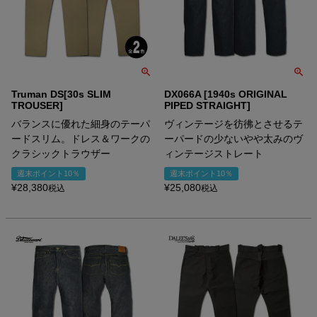
Truman DS[30s SLIM
DX066A [1940s ORIGINAL
TROUSER]
PIPED STRAIGHT]
バランスに優れた細身のテーパ
ヴィンテージを彷彿とさせるテ
ードスリム。ドレス＆ワークの
ーパードの少ないやや太みのヴ
クラシックトラウザー
ィンテージストレート
週末ポイント10％
週末ポイント10％
¥
28,380
¥
25,080
税込
税込