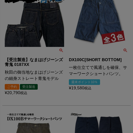
【受注製造】なまはげジーンズ
DX100C[SHORT BOTTOM]
青鬼 0187XX
一枚仕立てで風通しを確保、サ
秋田の御当地なまはげジーンズ
マーワークショートパンツ。
の細身ストレート青鬼モデル
週末ポイント10％
ご予約
受注製造
¥
19,580
税込
¥
20,790
税込