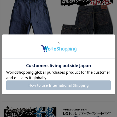
DX100D[SHORT BOTTOM]
【受注製造】なまはげジーンズ
赤鬼 0186XX
風通しを追求したワークスタイ
秋田の御当地なまはげジーンズ
ルのショートボトム。
のレギュラーストレート赤鬼モ
週末ポイント10％
デル
¥
18,590
税込
ご予約
受注製造
¥
20,790
税込