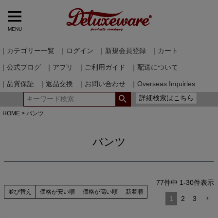
MENU
｜カテゴリー一覧
｜ログイン
｜新規会員登録
｜カート
｜公式ブログ
｜アプリ
｜ご利用ガイド
｜配送について
｜品質保証
｜返品交換
｜お問い合わせ
｜Overseas Inquiries
詳細検索はこちら
HOME
パンツ
パンツ
77
件中
1
-
30
件表示
並び替え
価格が安い順
価格が高い順
新着順
1
2
3