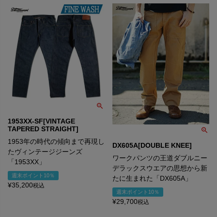
1953XX-SF[VINTAGE
TAPERED STRAIGHT]
1953年の時代の傾向まで再現し
DX605A[DOUBLE KNEE]
たヴィンテージジーンズ
ワークパンツの王道ダブルニー
「1953XX」
デラックスウエアの思想から新
週末ポイント10％
たに生まれた「DX605A」
¥
35,200
税込
週末ポイント10％
¥
29,700
税込