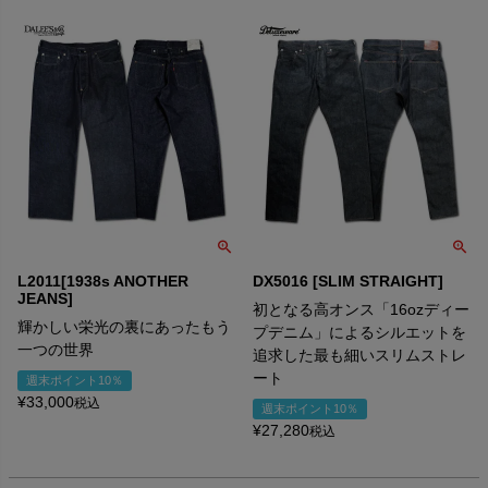
L2011[1938s ANOTHER
DX5016 [SLIM STRAIGHT]
JEANS]
初となる高オンス「16ozディー
輝かしい栄光の裏にあったもう
プデニム」によるシルエットを
一つの世界
追求した最も細いスリムストレ
ート
週末ポイント10％
¥
33,000
税込
週末ポイント10％
¥
27,280
税込