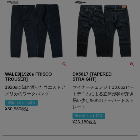
WALE8[1920s FRISCO
DX5017 [TAPERED
TROUSER]
STRAIGHT]
1920sに知れ渡ったウエストア
マイナーチェンジ！13.6ozヒー
メリカのワークパンツ
トデニムによる立体形状が穿き
易い少し細めのテーパードスト
週末ポイント10％
レート
¥
30,580
税込
週末ポイント10％
¥
26,180
税込