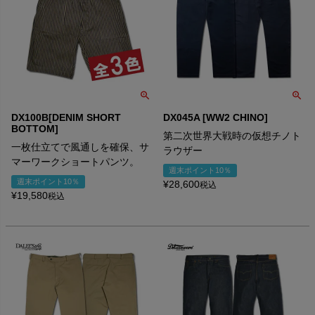
DX100B[DENIM SHORT
DX045A [WW2 CHINO]
BOTTOM]
第二次世界大戦時の仮想チノト
一枚仕立てで風通しを確保、サ
ラウザー
マーワークショートパンツ。
週末ポイント10％
週末ポイント10％
¥
28,600
税込
¥
19,580
税込