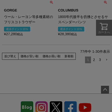
GORGE
COLUMBUS
ウール・レーヨン等多種素材の
1800年代後半を彷彿とさせるサ
フリスコトラウザー
スペンダーパンツ
週末ポイント10％
週末ポイント10％
カートへ
¥
27,280
¥
28,380
税込
税込
77
件中
1
-
30
件表示
並び替え
価格が安い順
価格が高い順
新着順
1
2
3
ペー
ジト
ップ