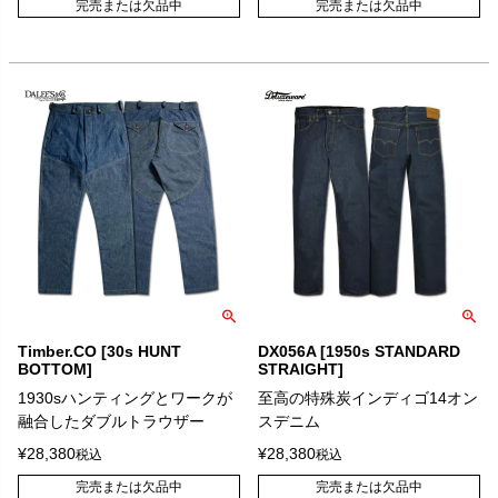
完売または欠品中
完売または欠品中
Timber.CO [30s HUNT
DX056A [1950s STANDARD
BOTTOM]
STRAIGHT]
1930sハンティングとワークが
至高の特殊炭インディゴ14オン
融合したダブルトラウザー
スデニム
¥
28,380
¥
28,380
税込
税込
完売または欠品中
完売または欠品中