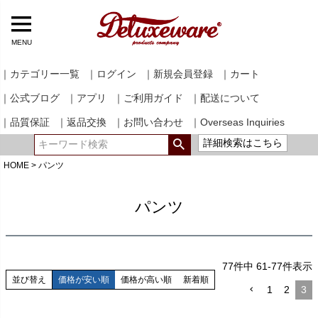
MENU
｜カテゴリー一覧
｜ログイン
｜新規会員登録
｜カート
｜公式ブログ
｜アプリ
｜ご利用ガイド
｜配送について
｜品質保証
｜返品交換
｜お問い合わせ
｜Overseas Inquiries
詳細検索はこちら
HOME
パンツ
パンツ
77
件中
61
-
77
件表示
並び替え
価格が安い順
価格が高い順
新着順
1
2
3