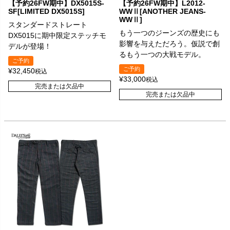
【予約26FW期中】DX5015S-
【予約26FW期中】L2012-
SF[LIMITED DX5015S]
WWⅡ[ANOTHER JEANS-
WWⅡ]
スタンダードストレート
もう一つのジーンズの歴史にも
DX5015に期中限定ステッチモ
影響を与えただろう。仮説で創
デルが登場！
るもう一つの大戦モデル。
ご予約
ご予約
¥
32,450
税込
¥
33,000
税込
完売または欠品中
完売または欠品中