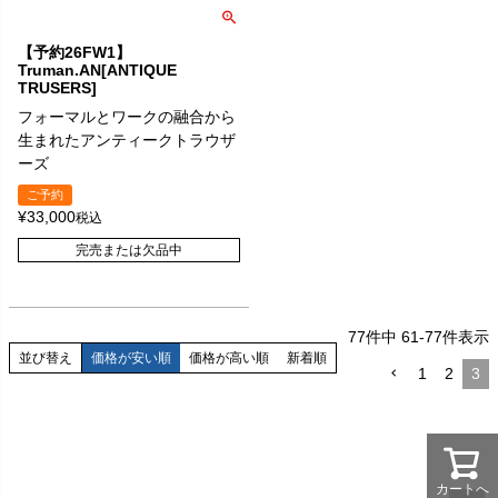
【予約26FW1】
Truman.AN[ANTIQUE
TRUSERS]
フォーマルとワークの融合から
生まれたアンティークトラウザ
ーズ
ご予約
¥
33,000
税込
完売または欠品中
77
件中
61
-
77
件表示
並び替え
価格が安い順
価格が高い順
新着順
1
2
3
カートへ