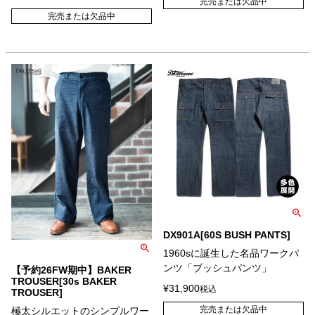
完売または欠品中
完売または欠品中
DX901A[60S BUSH PANTS]
1960sに誕生した名品ワークパ
ンツ「ブッシュパンツ」
【予約26FW期中】BAKER
TROUSER[30s BAKER
¥
31,900
税込
TROUSER]
完売または欠品中
極太シルエットのシンプルワー