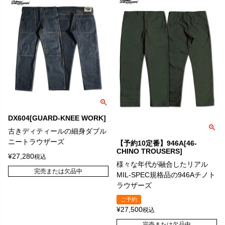
DX604[GUARD-KNEE WORK]
古きディティールの細身ダブル
ニートラウザーズ
【予約10定番】946A[46-
CHINO TROUSERS]
¥
27,280
税込
様々な年代が融合したリアル
完売または欠品中
MIL-SPEC規格品の946Aチノト
ラウザーズ
ご予約
¥
27,500
税込
完売または欠品中