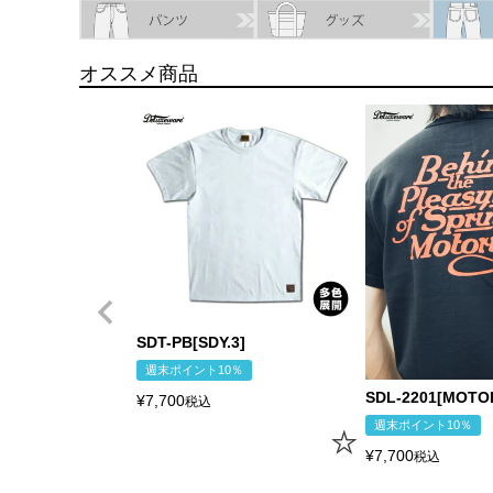
サイズ
身丈
身幅
袖丈
肩幅
オススメ商品
XS
57.0cm
41.5cm
18.5cm
40.5cm
S
60.0cm
44.5cm
19.5cm
41.5cm
M
63.0cm
47.5cm
20.5cm
42.5cm
L
66.0cm
50.5cm
21.5cm
43.5cm
XL
69.0cm
53.5cm
22.5cm
44.5cm
USM
69.0cm
56.5cm
22.5cm
45.5cm
USL
72.0cm
59.5cm
23.5cm
46.5cm
SDT-PB[SDY.3]
週末ポイント10％
SDL-2201[MOTO
¥
7,700
税込
週末ポイント10％
¥
7,700
税込