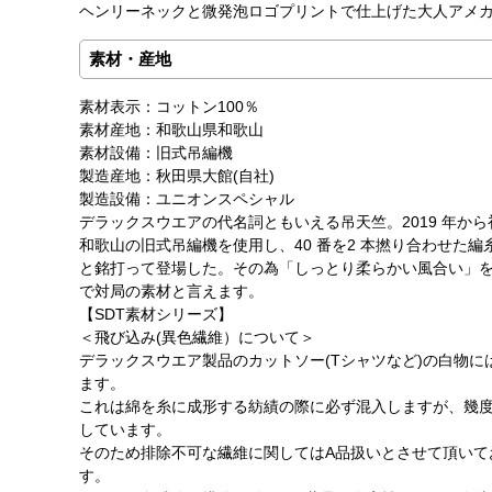
ヘンリーネックと微発泡ロゴプリントで仕上げた大人アメ
素材・産地
素材表示：コットン100％
素材産地：和歌山県和歌山
素材設備：旧式吊編機
製造産地：秋田県大館(自社)
製造設備：ユニオンスペシャル
デラックスウエアの代名詞ともいえる吊天竺。2019 年か
和歌山の旧式吊編機を使用し、40 番を2 本撚り合わせた
と銘打って登場した。その為「しっとり柔らかい風合い」を
で対局の素材と言えます。
【SDT素材シリーズ】
＜飛び込み(異色繊維）について＞
デラックスウエア製品のカットソー(Tシャツなど)の白物に
ます。
これは綿を糸に成形する紡績の際に必ず混入しますが、幾
しています。
そのため排除不可な繊維に関してはA品扱いとさせて頂いて
す。