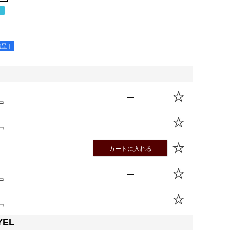
％
呈 ]
—
中
—
中
カートに入れる
—
中
—
中
YEL