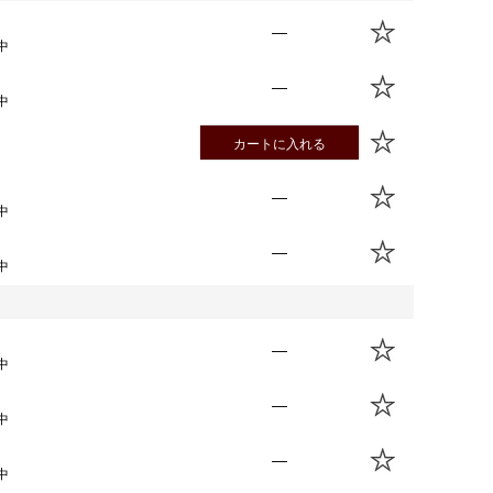
—
中
—
中
カートに入れる
—
中
—
中
—
中
—
中
—
中