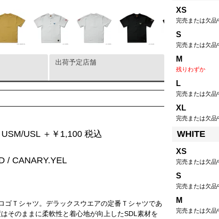
XS
完売または欠品
S
完売または欠品
M
出荷予定店舗
残りわずか
L
完売または欠品
XL
完売または欠品
WHITE
USM/USL ＋￥1,100 税込
XS
D / CANARY.YEL
完売または欠品
S
完売または欠品
M
ロゴＴシャツ。デラックスウエアの定番Ｔシャツであ
完売または欠品
はそのままに柔軟性と着心地が向上したSDL素材を