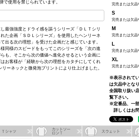
法律で使用を禁じられています。
完売または欠品
S
完売または欠品
M
在し最強強度とドライ感を謳うシリーズ「ＤＬＴシリ
完売または欠品
まれた企画「ＳＤＬシリーズ」を使用したヘンリーネ
みて出る次の理想」を受けた企画だと感じています。
L
客様同様のスピードをもってこのシリーズを「次の進
完売または欠品
がらも、そこから次の価値へ進化させるという企画に
XL
ズはお客様が「経験から次の理想をカタチにしてくれ
完売または欠品
ヘンリーネックと微発泡プリントにより仕上げました。
※表示されて
は欠品中とな
全国取り扱い
覧下さい。
※定番品、一
詳しくはお問