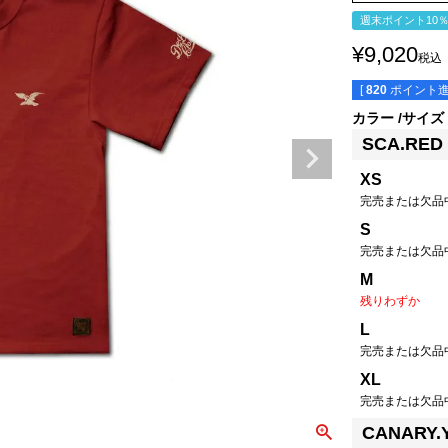
週末ポイント10
¥
9,020
税込
[
820
ポイント進
カラー
サイズ
SCA.RED
XS
完売または欠品
S
完売または欠品
M
残りわずか
L
完売または欠品
XL
完売または欠品
CANARY.