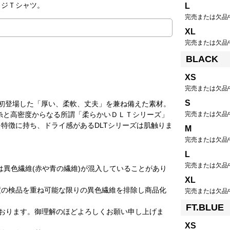
カジＴシャツ。
L
完売または欠品
XL
完売または欠品
BLACK
XS
完売または欠品
S
ら初登場した「厚い、柔軟、丈夫」を兼ね備えた素材。
完売または欠品
編糸と高密度からなる所謂「柔らかいＤＬＴシリーズ」
特徴に持ち、ドライ感があるDLTシリーズは肌触りま
M
完売または欠品
L
完売または欠品
は異色繊維(赤や青の繊維)が混入していることがあり
XL
度の検品を重ね可能な限りの異色繊維を排除し商品化
完売または欠品
FT.BLUE
おります。御理解のほどよろしくお願い申し上げま
XS