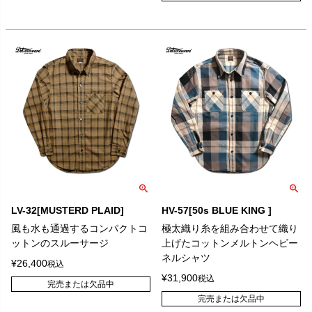
LV-32[MUSTERD PLAID]
HV-57[50s BLUE KING ]
風も水も通過するコンパクトコ
極太織り糸を組み合わせて織り
ットンのスルーサージ
上げたコットンメルトンヘビー
ネルシャツ
¥
26,400
税込
¥
31,900
税込
完売または欠品中
完売または欠品中