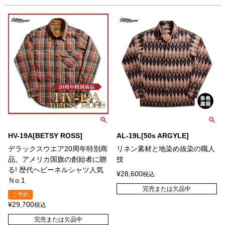
HV-19A[BETSY ROSS]
AL-19L[50s ARGYLE]
デラックスウエア20周年特別商
リネン素材と地染め抜染の職人
品。アメリカ国旗の創始者に贈
技
る! 歴代ヘビーネルシャツ人気
¥
28,600
税込
Ｎo.1
完売または欠品中
ご予約
¥
29,700
税込
完売または欠品中