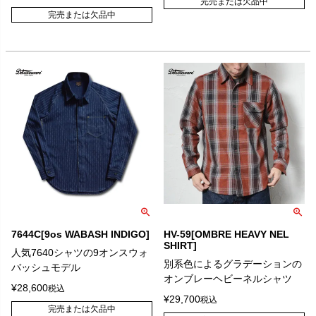
完売または欠品中
完売または欠品中
7644C[9os WABASH INDIGO]
HV-59[OMBRE HEAVY NEL
SHIRT]
人気7640シャツの9オンスウォ
別系色によるグラデーションの
バッシュモデル
オンブレーヘビーネルシャツ
¥
28,600
税込
¥
29,700
税込
完売または欠品中