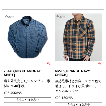
7644B[40S CHAMBRAY
MV-15[ORANGE NAVY
SHIRT]
CHECK]
過去即完売したシャンブレー素
無起毛素材と独自チェック色で
材の7640形状
魅せる、ドライな質感のミディ
アムネルシャツ
¥
26,400
税込
¥
29,150
税込
完売または欠品中
完売または欠品中