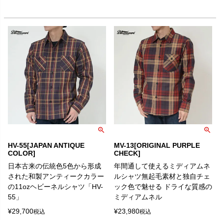
HV-55[JAPAN ANTIQUE
MV-13[ORIGINAL PURPLE
COLOR]
CHECK]
日本古来の伝統色5色から形成
年間通して使えるミディアムネ
された和製アンティークカラー
ルシャツ無起毛素材と独自チェ
の11ozヘビーネルシャツ「HV-
ック色で魅せる ドライな質感の
55」
ミディアムネル
¥
29,700
¥
23,980
税込
税込