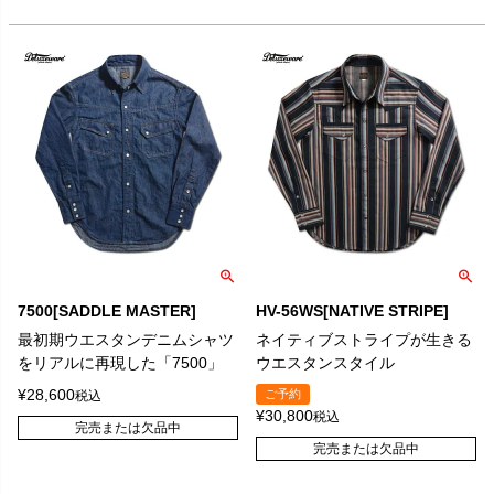
7500[SADDLE MASTER]
HV-56WS[NATIVE STRIPE]
最初期ウエスタンデニムシャツ
ネイティブストライプが生きる
をリアルに再現した「7500」
ウエスタンスタイル
¥
28,600
ご予約
税込
¥
30,800
税込
完売または欠品中
完売または欠品中