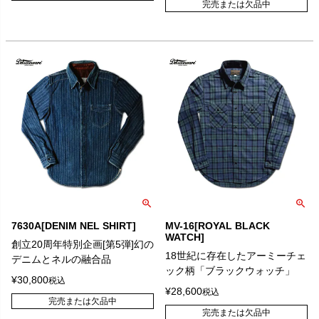
完売または欠品中
7630A[DENIM NEL SHIRT]
MV-16[ROYAL BLACK
WATCH]
創立20周年特別企画[第5弾]幻の
18世紀に存在したアーミーチェ
デニムとネルの融合品
ック柄「ブラックウォッチ」
¥
30,800
税込
¥
28,600
税込
完売または欠品中
完売または欠品中