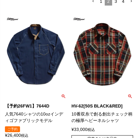
1
2
3
4
【予約26FW1】7644D
HV-62[50S BLACK&RED]
人気7640シャツの10ozインデ
10番双糸で創る創出チェック柄
ィゴファブリックモデル
の極厚ヘビーネルシャツ
¥
33,000
ご予約
税込
¥
26,400
税込