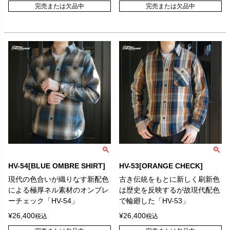
完売または欠品中
完売または欠品中
HV-54[BLUE OMBRE SHIRT]
HV-53[ORANGE CHECK]
現代の色合いが織りなす新配色
古き伝統をもとに新しく刷新色
による極厚ネル素材のオンブレ
は歴史を反映するが故現代配色
ーチェック「HV-54」
で輪廻した「HV-53」
¥
26,400
¥
26,400
税込
税込