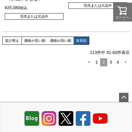
完売または欠品中
¥
25,080
税込
完売または欠品中
カートへ
並び替え
価格が安い順
価格が高い順
新着順
113
件中
31
-
60
件表示
1
2
3
4
ペー
ジト
ップ
へ