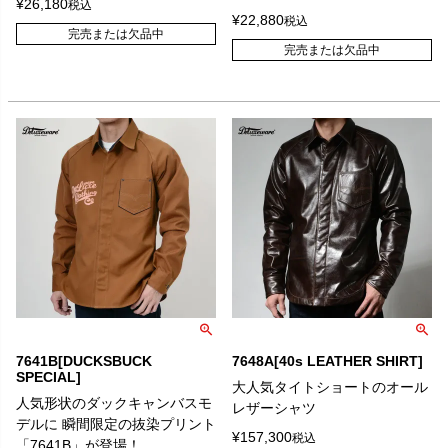
¥
26,180
税込
¥
22,880
税込
完売または欠品中
完売または欠品中
7641B[DUCKSBUCK
7648A[40s LEATHER SHIRT]
SPECIAL]
大人気タイトショートのオール
人気形状のダックキャンバスモ
レザーシャツ
デルに 瞬間限定の抜染プリント
¥
157,300
税込
「7641B」が登場！