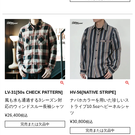
LV-31[50s CHECK PATTERN]
HV-56[NATIVE STRIPE]
風も水も通過する3シーズン対
ナバホカラーを用いた珍しいス
応のウィンドスルー長袖シャツ
トライプ10.5ozヘビーネルシャ
ツ
¥
26,400
税込
¥
30,800
税込
完売または欠品中
完売または欠品中