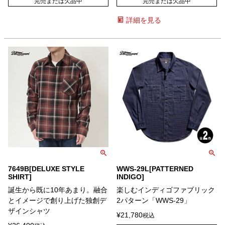
完売または欠品中
完売または欠品中
詳細を見る
7649B[DELUXE STYLE
WWS-29L[PATTERNED
SHIRT]
INDIGO]
誕生から既に10年あまり。融合
楽しむインディゴファブリック
とイメージで創り上げた独創デ
2パターン「WWS-29」
ザインシャツ
¥
21,780
税込