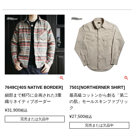
7649C[40S NATIVE BORDER]
7501[NORTHERNER SHIRT]
細部まで精巧に企画された3重
最高級コットンから創る「第二
織りネイティブボーダー
の肌」モールスキンファブリッ
ク
¥
31,900
税込
¥
27,500
税込
完売または欠品中
完売または欠品中