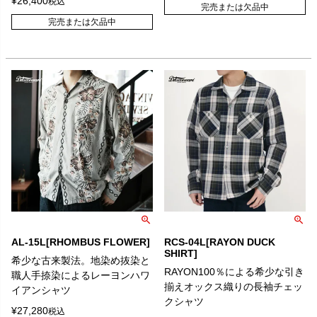
¥
26,400
税込
完売または欠品中
完売または欠品中
AL-15L[RHOMBUS FLOWER]
RCS-04L[RAYON DUCK
SHIRT]
希少な古来製法。地染め抜染と
RAYON100％による希少な引き
職人手捺染によるレーヨンハワ
揃えオックス織りの長袖チェッ
イアンシャツ
クシャツ
¥
27,280
税込