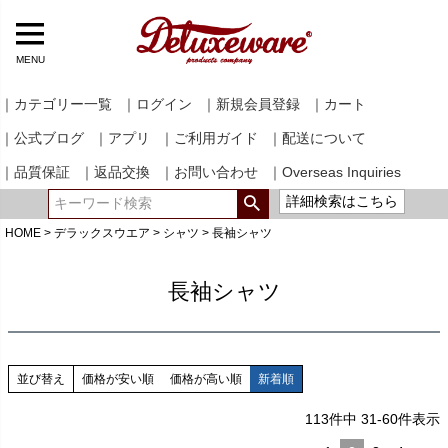
MENU
｜カテゴリー一覧
｜ログイン
｜新規会員登録
｜カート
｜公式ブログ
｜アプリ
｜ご利用ガイド
｜配送について
｜品質保証
｜返品交換
｜お問い合わせ
｜Overseas Inquiries
詳細検索はこちら
HOME
デラックスウエア
シャツ
長袖シャツ
長袖シャツ
並び替え
価格が安い順
価格が高い順
新着順
113
件中
31
-
60
件表示