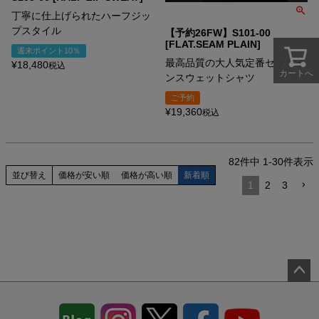
丁寧に仕上げられたハーフジッ
プスタイル
【予約26FW】S101-00
[FLAT.SEAM PLAIN]
週末ポイント10％
最高品質の大人気定番セットイ
¥
18,480
税込
カートへ
ンスウェットシャツ
ご予約
¥
19,360
税込
82
件中
1
-
30
件表示
並び替え
価格が安い順
価格が高い順
新着順
1
2
3
ペー
ジト