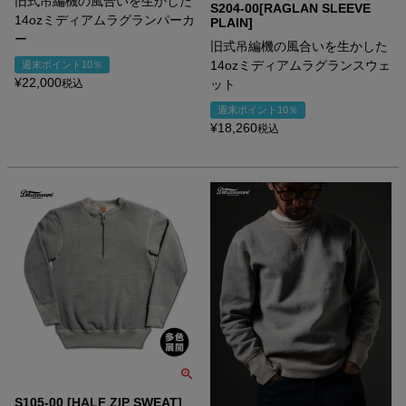
旧式吊編機の風合いを生かした
S204-00[RAGLAN SLEEVE
14ozミディアムラグランパーカ
PLAIN]
ー
旧式吊編機の風合いを生かした
14ozミディアムラグランスウェ
週末ポイント10％
¥
22,000
税込
ット
週末ポイント10％
¥
18,260
税込
S105-00 [HALF ZIP SWEAT]