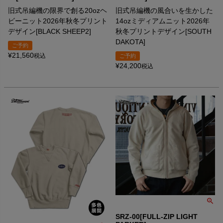
旧式吊編機の限界で創る20ozヘ
旧式吊編機の風合いを生かした
ビーニット2026年秋冬プリント
14ozミディアムニット2026年
デザイン[BLACK SHEEP2]
秋冬プリントデザイン[SOUTH
DAKOTA]
ご予約
¥
21,560
税込
ご予約
¥
24,200
税込
SRZ-00[FULL-ZIP LIGHT