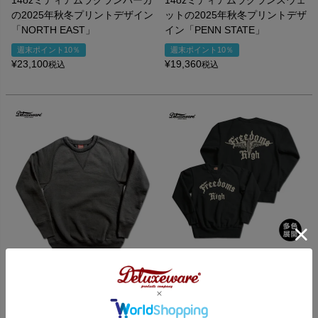
の2025年秋冬プリントデザイン
ットの2025年秋冬プリントデザ
「NORTH EAST」
イン「PENN STATE」
週末ポイント10％
週末ポイント10％
¥
23,100
¥
19,360
税込
税込
S101-46[FREEDOMS]
最高品質大人気スウェットの
2025年プリント
【予約26FW】S102-RVF[40s