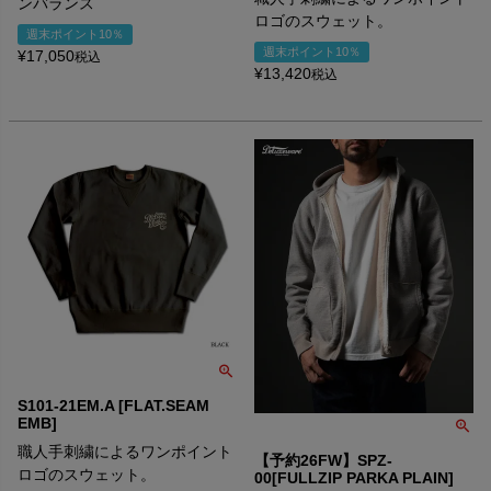
ンバランス
ロゴのスウェット。
週末ポイント10％
週末ポイント10％
¥
17,050
税込
¥
13,420
税込
S101-21EM.A [FLAT.SEAM
EMB]
職人手刺繍によるワンポイント
【予約26FW】SPZ-
ロゴのスウェット。
00[FULLZIP PARKA PLAIN]