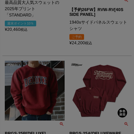
最高品質大人気スウェットの
2025年プリント
【予約26FW】RVW-RV[40S
SIDE PANEL]
「STANDARD」
1940sサイドパネルスウェット
週末ポイント10％
シャツ
¥
20,460
税込
ご予約
¥
24,200
税込
BRGS-25B[DELUXE]
BRGS-25A[DELUXEWARE