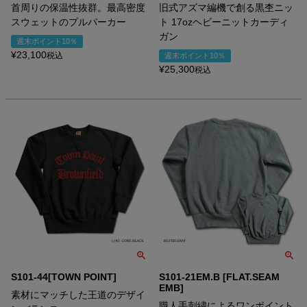
首周りの保温性抜群。最高密度
旧式アズマ編機で創る黒杢ニッ
スウェットのプルパーカー
ト 17ozヘビーニットカーディ
ガン
週末ポイント10％
¥
23,100
税込
週末ポイント10％
¥
25,300
税込
S101-44[TOWN POINT]
S101-21EM.B [FLAT.SEAM
EMB]
素材にマッチした王道のデザイ
職人手刺繍によるワンポイント