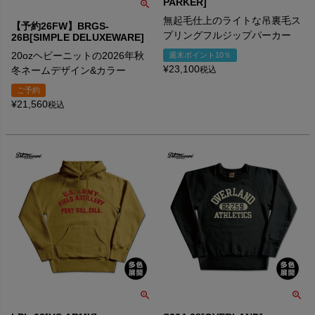
PARKER]
無起毛仕上のライトな吊裏毛ス
【予約26FW】BRGS-
プリングフルジップパーカー
26B[SIMPLE DELUXEWARE]
20ozヘビーニットの2026年秋
週末ポイント10％
¥
23,100
冬ネームデザイン&カラー
税込
ご予約
¥
21,560
税込