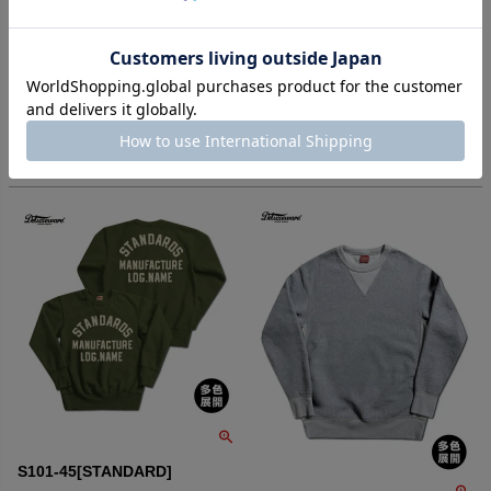
FREEDOM SLEEVE]
「FREEDOMS」
スウェット最初期のディティー
週末ポイント10％
ル40s両Vフリーダムスウェット
¥
20,460
税込
シャツ
ご予約
¥
22,000
税込
S101-45[STANDARD]