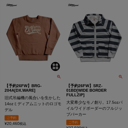
【予約26FW】BRG-
【予約26FW】SRZ-
204A[DX.WARE]
01BD[WIDE BORDER
FULLZIP]
旧式吊編機の風合いを生かした
大変希少なモノ創り。17.5ozパ
14ozミディアムニットのロゴモ
イルワイドボーダーのフルジッ
デル
プパーカー
ご予約
ご予約
¥
20,460
税込
¥
27,500