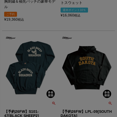
胸刺繍＆袖先パッチの豪華モデ
トスウェット
ル
週末ポイント10％
ご予約
¥
16,060
税込
¥
19,360
税込
【予約26FW】S101-
【予約26FW】LPL-09[SOUTH
47[BLACK SHEEP2]
DAKOTA]