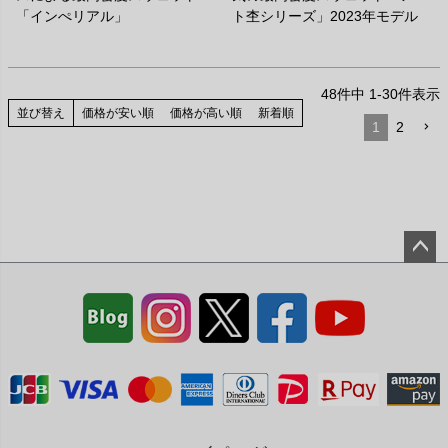
「インぺリアル」
ト杢シリーズ」2023年モデル
48
件中
1
-
30
件表示
並び替え
価格が安い順
価格が高い順
新着順
1
2
ペー
ジト
ップ
へ