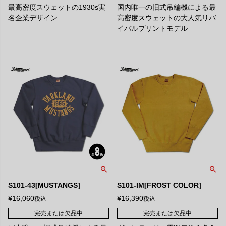
最高密度スウェットの1930s実
国内唯一の旧式吊編機による最
名企業デザイン
高密度スウェットの大人気リバ
イバルプリントモデル
S101-43[MUSTANGS]
S101-IM[FROST COLOR]
¥
16,060
¥
16,390
税込
税込
完売または欠品中
完売または欠品中