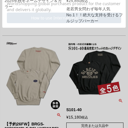
2025年秋冬ネームデザイン＆カ
¥
25,850
税込
ラー
老若男女問わず毎年人気
No.1！！絶大な支持を受けるフ
ルジップパーカー
S101-40
¥
15,180
税込
【予約26FW】BRGS-
完売または欠品中