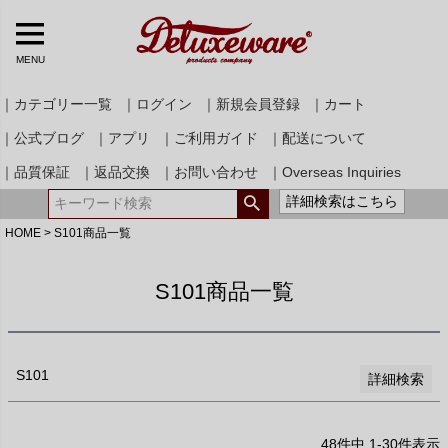
15.5(M)
16.5(L)
MENU
17.5(XL)
18.5(USM)
｜カテゴリー一覧
｜ログイン
｜新規会員登録
｜カート
19.5(USL)
｜公式ブログ
｜アプリ
｜ご利用ガイド
｜配送について
DALEES&CO ニット・カットソーサイズ
35(XS)
｜品質保証
｜返品交換
｜お問い合わせ
｜Overseas Inquiries
37(S)
詳細検索はこちら
39(M)
41(L)
HOME
S101商品一覧
43(XL)
45(USM)
S101商品一覧
47(USL)
検索
S101
詳細検索
48
件中
1
-
30
件表示