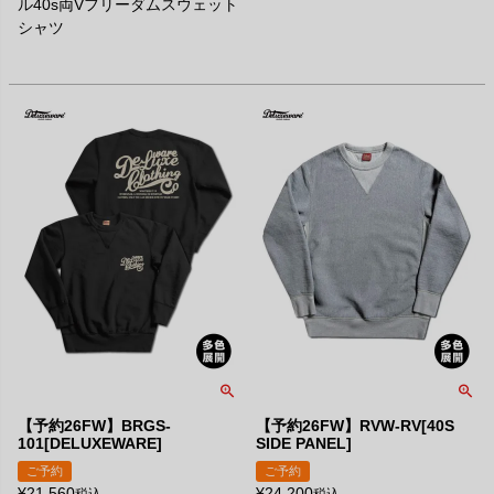
ル40s両Vフリーダムスウェット
シャツ
【予約26FW】BRGS-
【予約26FW】RVW-RV[40S
101[DELUXEWARE]
SIDE PANEL]
ご予約
ご予約
¥
21,560
¥
24,200
税込
税込