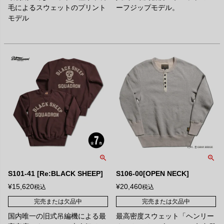
毛によるスウェットのプリント
ーフジップモデル。
モデル
S101-41 [Re:BLACK SHEEP]
S106-00[OPEN NECK]
¥
15,620
¥
20,460
税込
税込
完売または欠品中
完売または欠品中
国内唯一の旧式吊編機による最
最高密度スウェット「ヘンリー