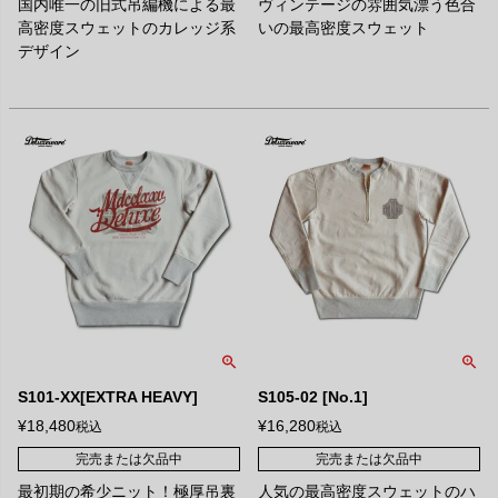
国内唯一の旧式吊編機による最
ヴィンテージの雰囲気漂う色合
高密度スウェットのカレッジ系
いの最高密度スウェット
デザイン
S101-XX[EXTRA HEAVY]
S105-02 [No.1]
¥
18,480
¥
16,280
税込
税込
完売または欠品中
完売または欠品中
最初期の希少ニット！極厚吊裏
人気の最高密度スウェットのハ