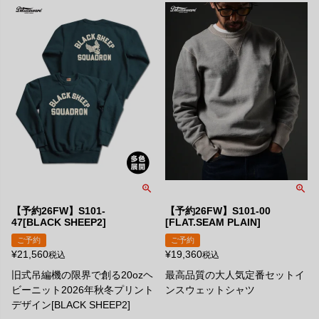
【予約26FW】S101-
【予約26FW】S101-00
47[BLACK SHEEP2]
[FLAT.SEAM PLAIN]
ご予約
ご予約
¥
21,560
¥
19,360
税込
税込
旧式吊編機の限界で創る20ozヘ
最高品質の大人気定番セットイ
ビーニット2026年秋冬プリント
ンスウェットシャツ
デザイン[BLACK SHEEP2]