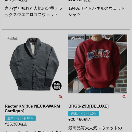
言わずと知れた人気の定番デラ
1940sサイドパネルスウェット
ックスウエアロゴスウェット
シャツ
Racter.KN[30s NECK-WARM
BRGS-25B[DELUXE]
Cardigan]
週末ポイント10％
週末ポイント10％
¥
20,460
税込
¥
25,300
税込
最高品質大人気スウェットの