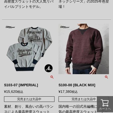
高密度スウェットの大人気リバ
ネックシリーズ」の2025年色登
イバルプリントモデル。
場！
S103-07 [IMPERIAL]
S100-00 [BLACK MIX]
¥
15,620
¥
17,380
税込
税込
完売または欠品中
完売または欠品中
素材、創り、風合いの高バラン
国内唯一の旧式吊編機による人
カートへ
スによる最高密度スウェット
気の最高密度スウェット「アー