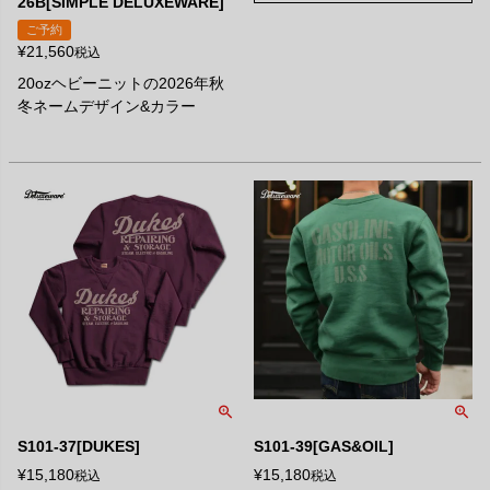
26B[SIMPLE DELUXEWARE]
ご予約
¥
21,560
税込
20ozヘビーニットの2026年秋
冬ネームデザイン&カラー
S101-37[DUKES]
S101-39[GAS&OIL]
¥
15,180
¥
15,180
税込
税込